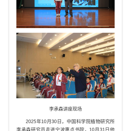
李承森讲座现场
2025
年
10
月
30
日，中国科学院植物研究所
李承森研究员走进宁波惠贞书院，
10
月
31
日他