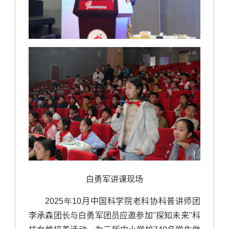
白勇军讲课现场
2025年
10
月中国科学院
老科协科普讲师团
李承森团长与白勇军团员应邀参加
"探知未来
"
科