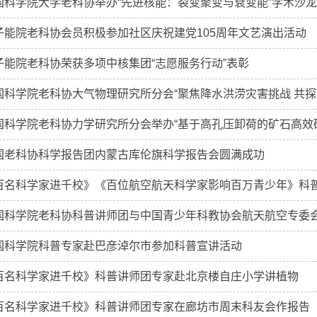
国科学院大学老科协举办“先进核能：裂变聚变与衰变能”学术沙龙
子能院老科协会员积极参加社区庆祝建党105周年文艺演出活动
子能院老科协荣获多项中核集团“志愿服务行动”表彰
国科学院老科协大气物理研究所分会“聚焦降水洪涝灾害挑战 共探防
国科学院老科协力学研究所分会举办“基于高孔压卸荷的矿石高效破碎
国老科协科学报告团内蒙古库伦旗科学报告会圆满成功
百名科学家进千校》《百位航空航天科学家影响百万青少年》科普讲
国科学院老科协科普讲师团与中国青少年科教协会航天航空专委
国科学院科普专家赴巴彦淖尔市参加科普宣讲活动
百名科学家进千校》科普讲师团专家赴北京楼自庄小学讲植物
百名科学家进千校》科普讲师团专家在廊坊市周末科友会作