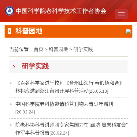
Toggle
navigati
科普园地
当前位置：
首页
>
科普园地
>
研学实践
研学实践
《百名科学家进千校》《台州山海行 春假悟和合》
林祁应邀到浙江台州开展科普活动
[26.05.13]
中国科学院老科协邀请科普刊物为青少年赠刊
[26.02.24]
院老科协科普讲师团专家焦国力在“廊坊·周末科友会”
作军事科普报告
[26.02.24]