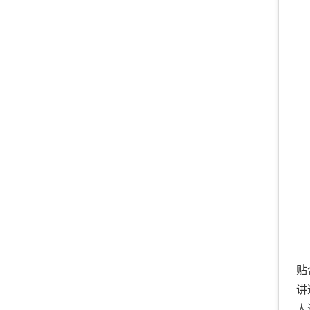
贴
讲
人