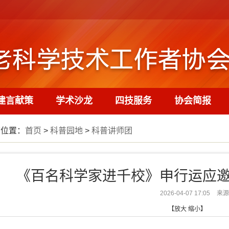
建言献策
学术沙龙
四技服务
协会简报
前位置：
首页
>
科普园地
>
科普讲师团
《百名科学家进千校》申行运应
2026-04-07 17:05
来源
【
放大
缩小
】