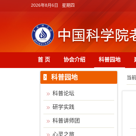
2026年8月6日 星期四
首 页
协会介绍
科普园地
科普园地
当
科普论坛
研学实践
科普讲师团
心灵之旅