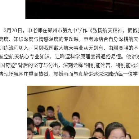
3月20日，申老师在郑州市第九中学作《弘扬航天精神，拥
高度、知识深度与情感温度的专题课。申老师结合自身深耕航天
训练流程切入，回顾我国载人航天事业从无到有、由弱变强的不
航空航天核心专业知识，让晦涩科学原理变得通俗易懂。他讲
中国奇迹” 背后的坚守与付出，深刻诠释 “特别能吃苦、特别能战
告现场氛围庄重而热烈，震撼画面与真挚讲述深深触动每一位学