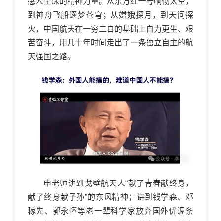
感人至深的精神力量。从东方红一号响彻太空，
到神舟飞船逐梦苍穹；从嫦娥探月，到天问探
火，中国航天在一穷二白的基础上自力更生、艰
苦奋斗，用几十年时间走出了一条独立自主的航
天强国之路。
申老师讲到戈壁航天人“献了青春献终身，
献了终身献子孙”的东风精神；讲到钱学森、邓
稼先、郭永怀等老一辈科学家放弃国外优渥条