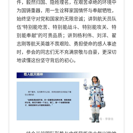
件，毅然归国、隐姓埋名，在艰苦卓绝的环境中
为国铸重器，用一生诠释家国情怀与奉献牺牲，
始终坚守对党和国家的无限忠诚；讲到航天员队
伍“特别能吃苦、特别能战斗、特别能攻关、特
别能奉献”的可贵品质；讲到杨利伟、刘洋、翟
志刚等航天英雄不畏艰险、勇担使命的感人事迹
时，参会的同志们无不充满崇敬与自豪，更深切
地读懂这份坚守背后的初心。