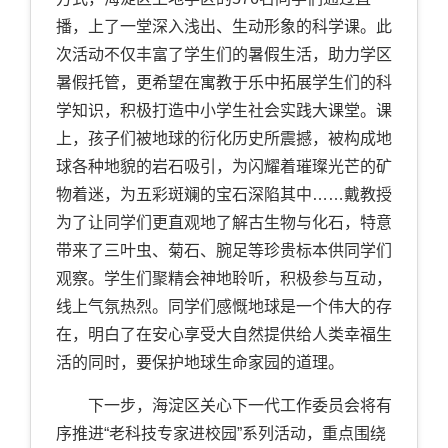
播，上了一堂深入浅出、生动形象的科学课。此
次活动不仅丰富了学生们的暑假生活，助力学区
暑假托管，更希望在寓教于乐中拓展学生们的科
学知识，积极打造中小学生社会实践大课堂。课
上，孩子们被地球的衍化历史所震撼，被构成地
球各种地貌的岩石吸引，为闪耀着璀璨光芒的矿
物着迷，为五彩斑斓的宝石深陷其中……戴教授
为了让同学们更直观地了解古生物与化石，特意
带来了三叶虫、菊石、腕足等珍贵标本供同学们
观察。学生们聚精会神地聆听，积极参与互动，
线上气氛热烈。同学们感慨地球是一个伟大的存
在，明白了在安心享受大自然提供给人类幸福生
活的同时，要保护地球生命家园的道理。
下一步，海淀区关心下一代工作委员会将有
序推进“老科技专家进校园”系列活动，重点围绕