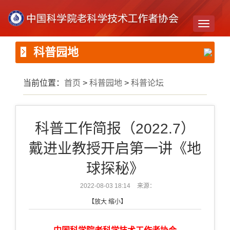
Toggle
navigati
科普园地
当前位置：
首页
>
科普园地
>
科普论坛
科普工作简报（2022.7）
戴进业教授开启第一讲《地
球探秘》
2022-08-03 18:14
来源：
【
放大
缩小
】