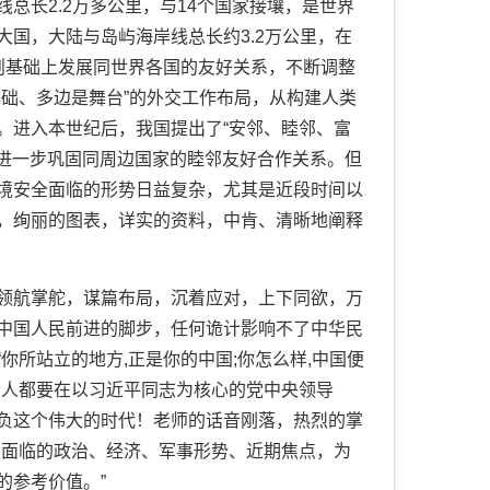
长2.2万多公里，与14个国家接壤，是世界
国，大陆与岛屿海岸线总长约3.2万公里，在
则基础上发展同世界各国的友好关系，不断调整
础、多边是舞台”的外交工作布局，从构建人类
。进入本世纪后，我国提出了“安邻、睦邻、富
，进一步巩固同周边国家的睦邻友好合作关系。但
境安全面临的形势日益复杂，尤其是近段时间以
，绚丽的图表，详实的资料，中肯、清晰地阐释
航掌舵，谋篇布局，沉着应对，上下同欲，万
中国人民前进的脚步，任何诡计影响不了中华民
你所站立的地方,正是你的中国;你怎么样,中国便
每个人都要在以习近平同志为核心的党中央领导
负这个伟大的时代！老师的话音刚落，热烈的掌
家面临的政治、经济、军事形势、近期焦点，为
的参考价值。”