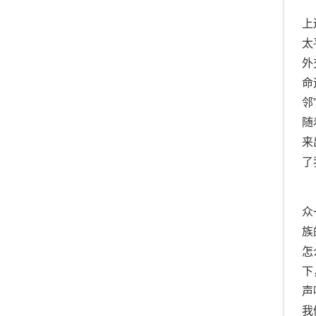
张
上
太
外
命
邻
随
来
了
最
众
族
怎
下
声
我