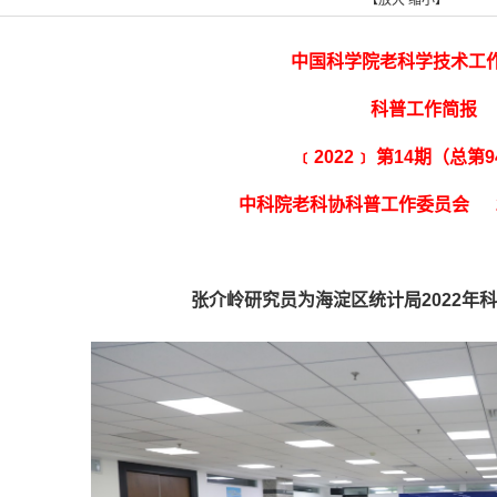
【
放大
缩小
】
中国科学院老科学技术工
科普工作简报
﹝2022﹞ 第14期（总第9
中科院老科协科普工作委员会 20
张介岭研究员为海淀区统计局2022年