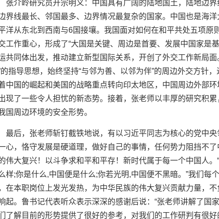
介岭研究员开宗明义：中国具有广阔的陆地国土，陆地边界线总
边界线最长、邻国最多、边界情况最复杂的国家。中国也是海洋大
平洋从东北到西南与6国接壤。我国面对如何在和平共处五项原
交工作重心，形成了“大国是关键、周边是首要、发展中国家是基
运共同体出发，推动建立新型国际关系，开创了外交工作新局面
”的指导思想，始终坚持“与邻为善、以邻为伴”的周边外交方针
着中国的崛起和美国的战略重点转向印太地区，中国周边外部环
出现了一些令人担忧的新态势。接着，张老师以丰厚的研究积累
我国周边环境的安全形势。
后，张老师斩钉截铁地说，有以习近平同志为核心的党中央领
一心，恪守发展是硬道理，做好自己的事情，任何势力阻挡不了
的伟大复兴！以斗争求和平和平存！新时代属于每一个中国人。“
么样;你是什么,中国便是什么;你若光明,中国便不黑暗。”我们
，在本职岗位上发光发热，为中华民族的伟大复兴贡献力量，不
响起。鲁书记代表听众表示深深的感谢后说：“张老师讲解了国
们了解目前的形势提供了很好的参考，对我们的工作研判有很好