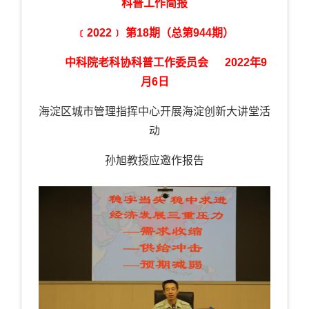
科普工作简报
﹝
2022﹞
第
18
期（总第
944
期）
中科院老科协科普工作委员会
2022
年
9
月
6
日
海淀区城市管理指挥中心开展海淀创新大讲堂活
动
孙旭教授应邀作报告