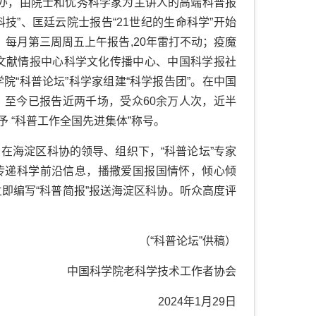
办，由院士和优秀科学家为主讲人的高端科普报
科技”、匡廷云院士报告“
21
世纪的生命科学”开始
 每月第三周周五上午报告
,20
年雷打不动；疫魔
文献情报中心科学文化传播中心、中国科学报社
“科普论坛”科学家组建“科学报告团”。在中国
。至今已报告近两千场，受众
60
余万人次，近半
 “科普工作全国先进集体”称号。
，在海淀区科协的领导、组织下，“科普论坛”专家
传递科学前沿信息，播撒爱国报国情怀，倾心倾
即编写“科普简报”报送海淀区科协。听众高度评
（“科普论坛”供稿）
中国科学院老科学技术工作者协会
2024
年
1
月
29
日