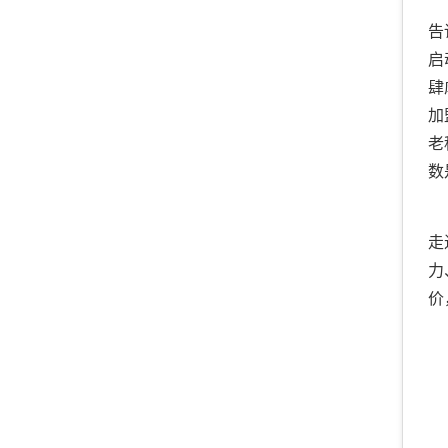
告
启
肆
加
老
数
走
力
价