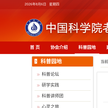
2026年8月6日 星期四
首 页
协会介绍
科普园地
科普园地
当
科普论坛
研学实践
科普讲师团
心灵之旅