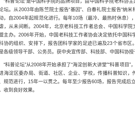
“
科普论坛”是中国科学院的品牌项目，由中国科学院老科协主
论坛。从
2003
年由陈竺院士报告“基因”、白春礼院士报告“纳米
动，自
2004
年起规范化进行。每年
10
场（最冷、最热时休息），
虐，从未间断。
2004
年，北京老科技工作者总会、中国科学院
盟主办。
2006
年开始，中国老科技工作者协会决定依托中国科学院
科协的组织、安排下，报告团科学家的足迹已遍及
23
个省市区
是各级领导干部、公务员。获中央宣传部、科技部、中国科协授予
“
科普论坛”从
2008
年开始承担了“海淀创新大讲堂”“科普项目”
进海淀区委办局、街道、社区、企业、学校，传播科普知识，
、规范进行，
15
年一以贯之。每年至少报告
60
场，报告完成后立
，收到良好效果。