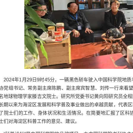
2024
年
1
月
29
日
9
时
45
分，一辆黑色轿车驶入中国科学院地质
协党组书记、常务副主席陈鹏、副主席宾智慧、刘传一行来看望
名地球物理学家滕吉文院士。研究所党委书记黄向阳研究员全程
长期以来为海淀区发展和科学普及事业做出的卓越贡献，代表区
了院士们的工作、身体状况和生活情况。在简要地汇报了区科
士们对海淀区科普工作的意见、建议。