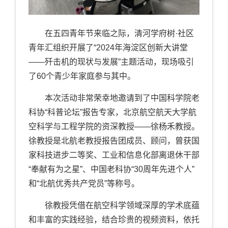
在五四青年节来临之际，清河学府树
·
社区
青年汇组织开展了“
2024
年海淀区创新大讲堂
——歼击机的现状与发展”主题活动，现场吸引
了
60
个青少年家庭参与其中。
本次活动非常荣幸地邀请到了中国科学院老
科协“科普论坛”报告专家，北京航空航天大学航
空科学与工程学院的资深教授——徐杨禾教授。
徐教授是北航老教授报告团成员、顾问，曾获国
家科技进步二等奖、工业和信息化部离退休干部
“奉献有为之星”、中国老科协“
30
周年先进个人”
和“北航优秀共产党员”等称号。
徐教授凭借在航空科学领域深厚的学术底蕴
和丰富的实践经验，结合珍贵的视频资料，依托