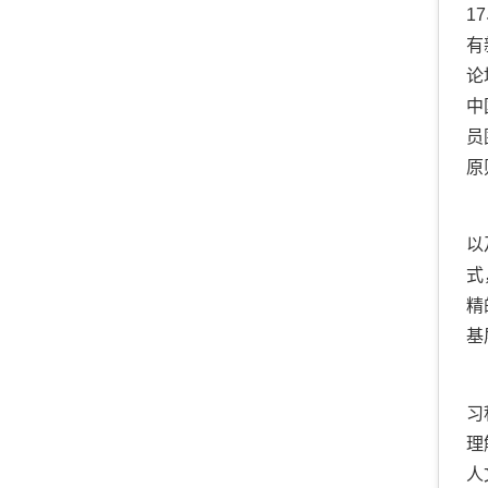
17
有
论
中
员
原
以
式
精
基
习
理
人