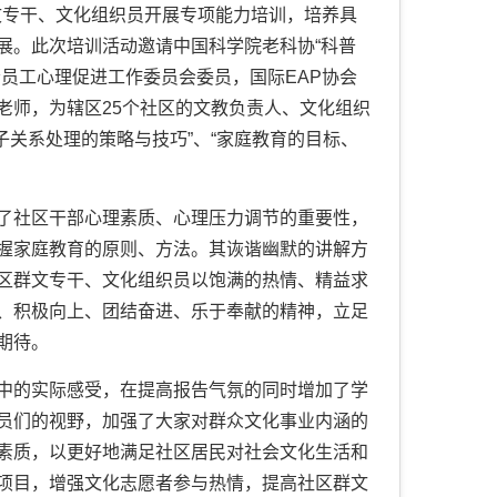
文专干、文化组织员开展专项能力培训，培养具
展。
此次培训活动邀请中国科学院老科协“科普
员工心理促进工作委员会委员，国际EAP
协会
老师，为辖区
25个社区的文教负责人、文化组织
亲子关系处理的策略与技巧”、“家庭教育的目标、
了
社区干部心理素质、心理压力调节
的重要性，
握家庭教育的原则、方法。其诙谐幽默的讲解方
区群文专干、文化组织员
以饱满的热情、精益求
、积极向上、团结奋进、乐于奉献的精神，立足
期待。
中的实际感受，在提高报告气氛的同时增加了学
员们的视野，加强了大家对群众文化事业内涵的
素质，以更好地满足社区居民对社会文化生活和
项目，增强文化志愿者参与热情，提高社区群文