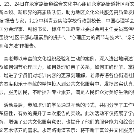
、
23
、
24日在永定路街道综合文化中心组织永定路街道社区群
新本领、新眼界的高素质队伍，助力地区文化公共服务高质量发
坛”报告专家，
北京中科青云实验学校行政副校长，中国心理学会
国分会理事、副秘书长、标准与规范专业委员会副主任委员
高伟
围绕“社区干部心理素质的提升”、 “心理压力的调节与技术”、“
则和方法”作报告。
高老师以丰富的文化组织经验和生动的案例，深入浅出地阐述
及如何调节心理压力，如何处理好亲子关系，如何正确理解、掌
，增进了学员们对培训内容的更深刻理解，老师寄语各位
街道社
的态度和乐于奉献的精神投入到公共文化服务中，发扬踏实认真
层，服务居民，不断提升专业素养，满足人民群众对美好生活的
活动最后，参加培训的学员通过互动的形式，共同分享了工作
积极性，有效的提升了本次报告的实效。
此次活动不仅拓展了学
解，增强了公共文化服务意识，也提升了他们的服务能力和综合
文艺术修养的需求。
永定路街道表示：将不断丰富公共文化服务