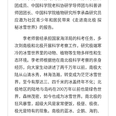
团成员、中国科学院老科协研学导师团与科普讲
师团团长、中国科学院植物研究所李承森研究员
应邀为社区青少年和居民带来《走进南北极 探
秘冰雪世界》的报告。
李老师曾经承担国家海洋局的科考任务，多
次到南极和北极开展科学考察工作，研究极端寒
冷的冰雪世界里的动物、植物等生物多样性和生
态环境。李老师根据他在南北极科学考察的亲身
经历，向大家生动讲述了两千万年以前，南极大
陆从山清水秀，林海浩瀚，转变成为茫茫冰雪世
界，至今有厚达三、四千米的冰盖终年不化；北
极地区的陆地与岛屿在
200
万年以前也是绿色世
界，森林茂密，如今也成为冰雪世界。南北极的
狂风暴雪，超级大风是家常便饭，极昼、极夜、
极光是特有的现象。南极的蓝冰、企鹅、海豹、