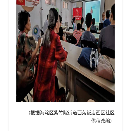
（根据海淀区紫竹院街道西苑饭店西区社区
供稿改编）