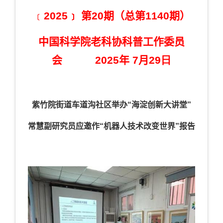
﹝
2025﹞
第
20
期（总第
11
40
期）
中国科学院老科协科普工作委员
会
2025
年
7
月
29
日
紫竹院街道车道沟社区举办“海淀创新大讲堂”
常慧副研究员应邀作“机器人技术改变世界”报告