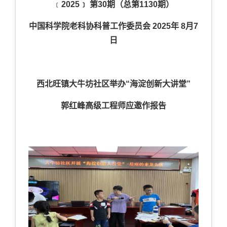
﹝
202
5
﹞
第
30
期（总第
11
30
期）
中国科学院老科协科普工作委员会
2025
年
8
月
7
日
西北旺镇大牛坊社区举办
“海淀创新大讲堂”
郭红峰高级工程师应邀作报告