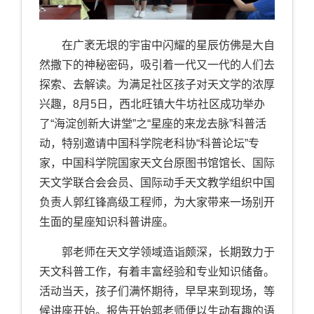
在广袤无垠的宇宙中闪耀的星辰仿佛是大自
然撒下的神秘密码，吸引着一代又一代的人们去
探索、去解读。为满足社区孩子对天文学的浓厚
兴趣，
8
月
5
日，
西北旺镇大牛坊社区成功举办
了“海淀创新大讲堂”之“星座的来龙去脉”科普活
动，特别邀请中国科学院老科协“科普论坛”专
家，
中国科学院国家天文台
原
图书馆馆长、国际
天文学联合会会员、国际动手天文教学组织中国
负责人郭红锋
高级工程师，为大家带来一场别开
生面的星座知识科普讲座
。
郭老师在天文学领域造诣颇深，长期致力于
天文科普工作，有着丰富经验和专业知识储备。
活动当天，孩子们满怀期待，早早来到现场，等
候讲座开始。报告开始郭老师便以生动有趣的语