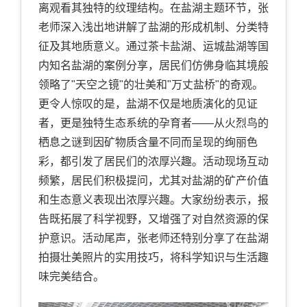
离观看其独特的纹理结构。在盐湖主题环节，张
老师深入浅出地讲解了盐湖的形成机制、分类特
征及其地质意义。通过茶卡盐湖、运城盐湖等国
内知名盐湖的案例分享，居民们仿佛身临其境般
领略了
"
天空之镜
"
的壮美和
"
万丈盐桥
"
的奇观。
更令人惊叹的是，盐湖不仅是地质演化的见证
者，更是独特生态系统的孕育者——从火烈鸟的
栖息之谜到因矿物质含量不同而呈现的绚丽色
彩，都引发了居民们的浓厚兴趣。活动现场互动
频繁，居民们积极提问，尤其对盐湖的矿产价值
和生态意义表现出浓厚兴趣。大家纷纷表示，报
告既拓展了科学视野，又增强了对自然资源的保
护意识。活动尾声，张老师还特别分享了在盐湖
拍摄壮美照片的实用技巧，将科学知识与生活趣
味完美结合。