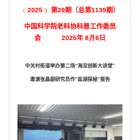
﹝
202
5
﹞
第
29
期（总第
11
39
期）
中国科学院老科协科普工作委员
会
2025
年
8
月
6
日
中关村街道
举办
第二场
“海淀创新大讲堂”
邀请张晶副研究员作“
盐湖探秘
”报告