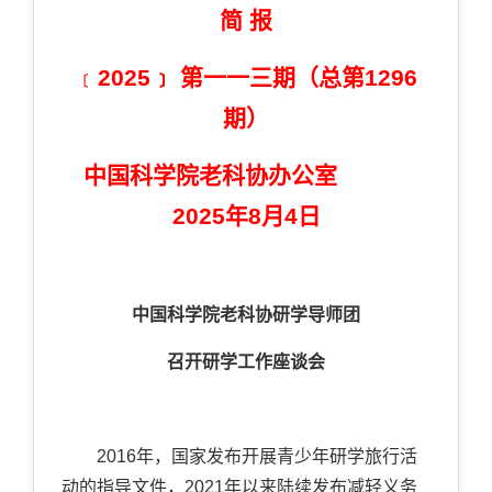
简 报
﹝
2025﹞
第
一一三
期（总第
12
96
期）
中国科学院老科协办公室
2025
年
8
月
4
日
中国科学院老科协研学导师团
召开研学工作座谈会
2016
年，国家发布开展青少年研学旅行活
动的指导文件，
2021
年以来陆续发布减轻义务