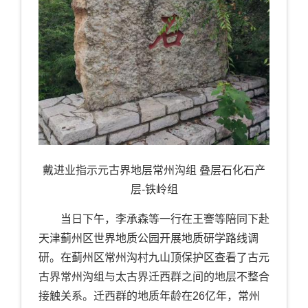
戴进业指示元古界地层常州沟组 叠层石化石产
层
-
铁岭组
当日下午，李承森等一行在王謇等陪同下赴
天津蓟州区世界地质公园开展地质研学路线调
研。在蓟州区常州沟村九山顶保护区查看了古元
古界常州沟组与太古界迁西群之间的地层不整合
接触关系。迁西群的地质年龄在
26
亿年，常州