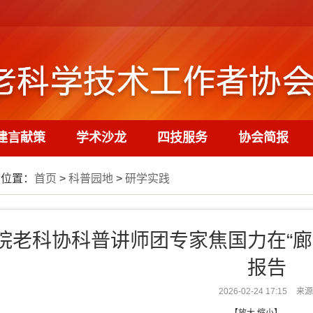
建言献策
学术沙龙
四技服务
协会简报
前位置：
首页
>
科普园地
>
研学实践
院老科协科普讲师团专家焦国力在“廊
报告
2026-02-24 17:15
来源