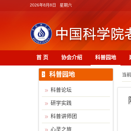
2026年8月8日 星期六
首 页
协会介绍
科普园地
科普园地
当
科普论坛
研学实践
科普讲师团
心灵之旅