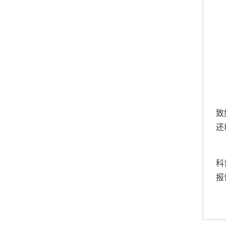
致
还
科
报