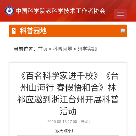
Toggle
navigati
科普园地
当前位置：
首页
>
科普园地
>
研学实践
《百名科学家进千校》《台
州山海行 春假悟和合》林
祁应邀到浙江台州开展科普
活动
2026-05-13 17:00
来源：
【
放大
缩小
】