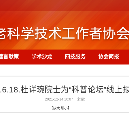
建言献策
学术沙龙
四技服务
协会简报
1.6.18.杜详琬院士为“科普论坛”线上
2021-12-14 10:07
来源：
【
放大
缩小
】