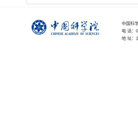
中国科
电 话：01
地 址：