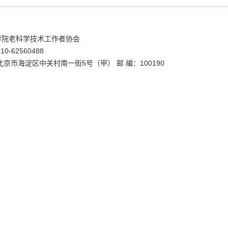
学院老科学技术工作者协会
0-62560488
北京市海淀区中关村南一街5号（甲） 邮 编：100190