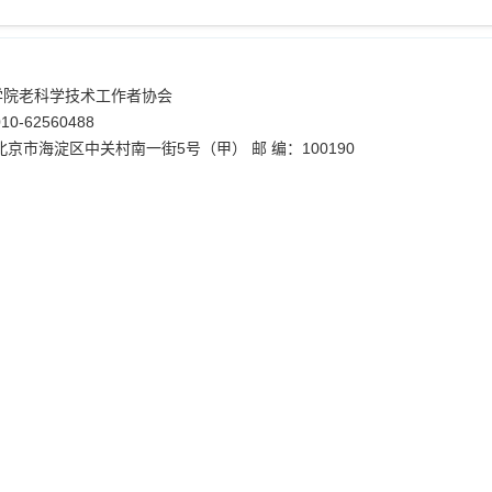
学院老科学技术工作者协会
0-62560488
北京市海淀区中关村南一街5号（甲） 邮 编：100190