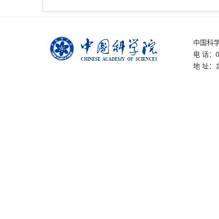
中国科
电 话：01
地 址：