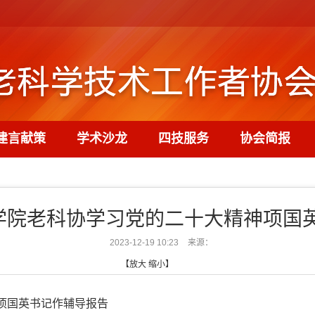
建言献策
学术沙龙
四技服务
协会简报
中国科学院老科协学习党的二十大精神项
2023-12-19 10:23
来源：
【
放大
缩小
】
精神项国英书记作辅导报告