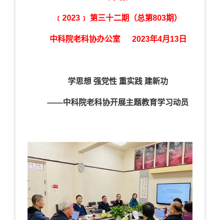
﹝202
3
﹞ 第三十二期（总第
803
期）
中科院老科协办公室 202
3
年
4
月
13
日
学思想 强党性 重实践 建新功
——中科院老科协开展主题教育学习动员