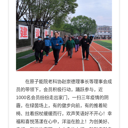
在原子能院老科协赵崇德理事长等理事会成
员的带领下，会员积极行动，踊跃参与，近
1000名会员纷纷走出家门，一扫三年疫情的阴
霾，在绿茵场上，有的健步向前，有的推着轮
椅、拄着拐杖缓缓而行，欢声笑语好不开心！幸
福和喜悦荡漾在心中，洋溢在脸上！为创美好、