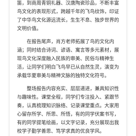
笛，到商周青铜礼器、汉唐陶瓷珍品，不断丰富
鸟文化的表现形式，跨越千年的飞鸟纹饰，印证
了中华鸟文化源远流长，生生不息、独步世界的
文明价值。
在报告尾声，肖方老师拓展了鸟的文化内
涵；同时结合诗词、谚语、寓言等多元素材，展
现鸟文化深度融入民族的审美、民俗与精神生
活，让同学们明白飞鸟早已从自然生灵，演变为
承载华夏审美与精神文脉的独特文化符号。
整场报告内容充实、层层递进，兼具知识性
与趣味性。课堂全程，同学们专注投入、紧跟节
奏，认真梳理知识脉络、记录课堂重点。大家用
心留存所学、所思、所悟，有的同学伏案书写，
有的同学提笔绘画，以文字记录，充分展现出我
校学子勤学善思、笃学求真的优良学风。