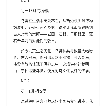
NO.1
初一13班 徐泽楷
鸟类在生活中无处不在。从街边枝头到博物
馆展柜，处处有它的身影。讲座让我重新领略到
古人对鸟的崇拜——岩画、石器、青铜器里，藏
着千年前的对他们的敬重。
如今北京生态优化，鸟类种类与数量大幅增
长。古人敬鸟，将敬仰表达于器物；今人爱鸟，
将爱鸟敬鸟体现于保护之中。这场讲座让我明
白，守护这些鸟类，便是对鸟文化最好的传承。
NO.2
初一1班 柯安夏
通过聆听肖方老师这场中国鸟文化讲座，我