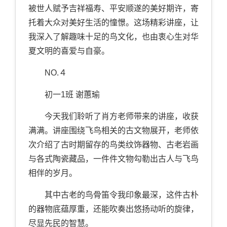
被世人赋予吉祥福寿、平安顺遂的美好期许，寄
托着大众对美好生活的憧憬。这场精彩讲座，让
我深入了解趣味十足的鸟文化，也由衷心生对华
夏文明的喜爱与自豪。
NO.４
初一1班 谢蕙瑜
今天我们聆听了肖方老师带来的讲座，收获
满满。讲座围绕飞鸟相关的古文物展开，老师依
次介绍了古时期留存的鸟类纹饰器物、古老岩画
与各式陶瓷藏品，一件件文物勾勒出古人与飞鸟
相伴的岁月。
其中古老的鸟骨笛令我印象最深，这件古朴
的器物底蕴厚重，还能吹奏出悠扬动听的旋律，
尽显先民的智慧。