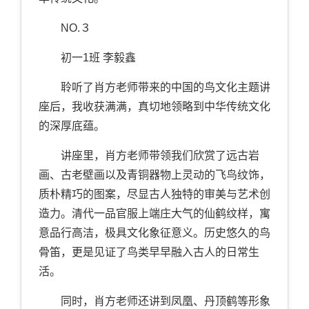
NO.３
初一1班 李毅鑫
聆听了肖方老师带来的中国的鸟文化主题讲
座后，我收获满满，真切地领略到中华传统文化
的深厚底蕴。
讲座里，肖方老师带领我们欣赏了远古岩
画、古老壁画以及青铜器物上灵动的飞鸟纹饰，
质朴精巧的图案，尽显古人独特的审美与艺术创
造力。清代一品官服上端庄大气的仙鹤纹样，寓
意品行高洁，极具文化象征意义。历史悠久的鸟
骨笛，更是见证了鸟类早早融入古人的日常生
活。
同时，肖方老师还讲到凤凰、丹顶鹤等形象