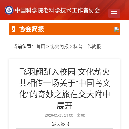
Toggle
navigati
协会简报
当前位置：
首页
>
协会简报
>
科普工作简报
飞羽翩跹入校园 文化薪火
共相传一场关于“中国鸟文
化”的奇妙之旅在交大附中
展开
2026-05-25 19:00
来源：
【
放大
缩小
】