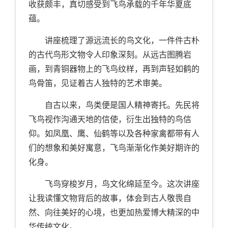
收获颇丰，真切感受到飞鸟承载的千年华夏底
蕴。
讲座梳理了源远流长的鸟文化，一件件古朴
的古代鸟形文物令人印象深刻。从远古图腾岩
画，到青铜器物上的飞鸟纹样，再到声轻如鹤的
鸟骨笛，见证着古人独特的艺术审美。
自古以来，鸟类便是国人精神寄托。先民将
飞鸟视作沟通天地的信使，衍生出独特的鸟信
仰。如凤凰、鹰、仙鹤等以及各种家禽都带有人
们的想象和美好寓意，飞鸟渐渐化作美好期许的
化身。
飞鸟穿梭岁月，鸟文化绵延至今。这次讲座
让我读懂文物背后的故事，体会到古人敬畏自
然、向往美好的心境，也更加热爱博大精深的中
华传统文化。