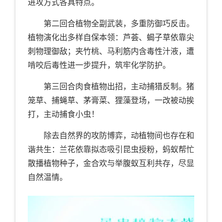
进攻方式各具特点。
第二回合植物全副武装，多重防御巧反击。
植物演化出多样自保本领：芦荟、蝎子草依靠尖
刺物理御敌；夹竹桃、马利筋内含毒性汁液，遭
啃咬后毒性进一步提升，筑牢化学防护。
第三回合肉食植物出招，主动捕猎反制。猪
笼草、捕蝇草、茅膏菜、狸藻登场，一改被动挨
打，主动捕食小虫！
除去自然界的攻防博弈，动植物间也存在和
谐共生：兰花依靠拟态吸引昆虫授粉，蚂蚁帮忙
散播植物种子，金合欢与举腹蚁互利共存，尽显
自然温情。