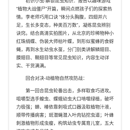
初识小虫-解锁昆虫知识：报告以趣味游戏
“植物大战僵尸”开篇，瞬间点燃孩子们的探索热
情。李老师巧用口诀 “体分头胸腹，四翅并六
足，生长多变态，种类百万数”，凝练昆虫辨别
诀窍。结合高清实拍图片，从北京的珍稀物种小
红珠绢蝶、伪装大师枯叶蝶，到形似蜜蜂的食蚜
蝇，再到水生幼虫水虿，分门别类讲解鳞翅目、
膜翅目、鞘翅目等常见昆虫知识，内容生动详
实、干货满满。
回合对决-动植物自然攻防战：
第一回合昆虫轮番出击，多样取食巧进攻。
咀嚼型选手蝗虫、蝶蛾幼虫大口啃噬绿植，破坏
力极强；蝉、椿依靠刺吸式口器汲取植物汁液，
顺带传播病害；斑潜蝇潜入叶肉钻挖虫道；叶蜂
刺激植物形成虫瘿，构筑幼虫专属育儿室，五大