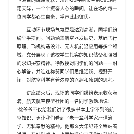
世瞩目的辉煌成就，从歼-20呼啸长空到C919翱
翔天际，一个个振奋人心的瞬间，让在场的每一
位同学都心生自豪，掌声此起彼伏。
互动环节现场气氛更是达到高潮，同学们纷
纷举手提问。问题涵盖航空器发展史、基础飞行
原理、飞机构造设计、无人机前沿应用等多个领
域，充分展现了该校学生扎实的知识储备和强烈
的求知探索精神。徐教授对同学们的问题一一耐
心解答，并连连称赞同学们思维活跃、视野开
阔，对航空科学有着浓厚的兴趣和独到的思考。
讲座结束后，现场的同学们纷纷表示收获满
满。航天航空模型社团的一名同学激动地说：
“徐爷爷不仅给我们讲了很多书本上学不到的航
空知识，更让我们看到了老一辈科学家严谨治
学、无私奉献的精神。他那么大年纪还全程站着