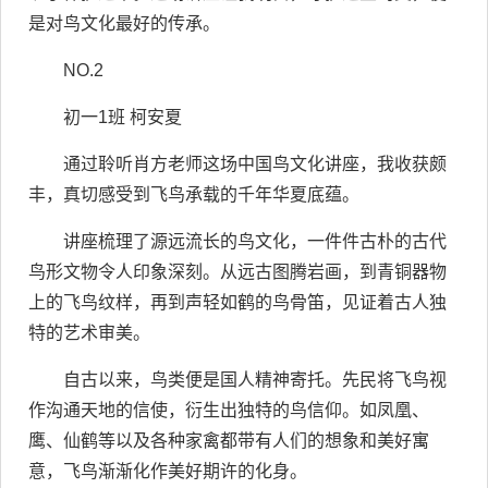
是对鸟文化最好的传承。
NO.2
初一1班 柯安夏
通过聆听肖方老师这场中国鸟文化讲座，我收获颇
丰，真切感受到飞鸟承载的千年华夏底蕴。
讲座梳理了源远流长的鸟文化，一件件古朴的古代
鸟形文物令人印象深刻。从远古图腾岩画，到青铜器物
上的飞鸟纹样，再到声轻如鹤的鸟骨笛，见证着古人独
特的艺术审美。
自古以来，鸟类便是国人精神寄托。先民将飞鸟视
作沟通天地的信使，衍生出独特的鸟信仰。如凤凰、
鹰、仙鹤等以及各种家禽都带有人们的想象和美好寓
意，飞鸟渐渐化作美好期许的化身。