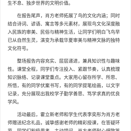
生不息、独步世界的文明价值。
在报告尾声，肖方老师拓展了鸟的文化内涵；同时
结合诗词、谚语、寓言等多元素材，展现鸟文化深度融
入民族的审美、民俗与精神生活，让同学们明白飞鸟早
已从自然生灵，演变为承载华夏审美与精神文脉的独特
文化符号。
整场报告内容充实、层层递进，兼具知识性与趣味
性。课堂全程，同学们专注投入、紧跟节奏，认真梳理
知识脉络、记录课堂重点。大家用心留存所学、所思、
所悟，有的同学伏案书写，有的同学提笔绘画，以文字
记录，充分展现出我校学子勤学善思、笃学求真的优良
学风。
活动最后，霍立新老师和学生代表李奕彤为肖方老
师赠送纪念礼品，诚挚感谢老师的精彩授课，在答疑环
节，同学们积极思考、主动提问。肖方老师耐心细致答