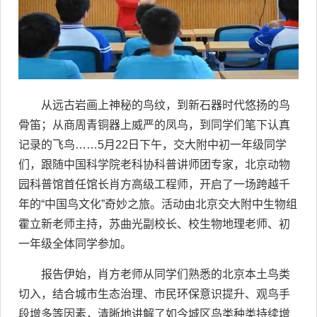
从远古岩画上神秘的鸟纹，到新石器时代悠扬的鸟
骨笛；从商周青铜器上威严的凤鸟，到同学们笔下认真
记录的飞鸟……5月22日下午，交大附中初一年级同学
们，跟随中国科学院老科协科普讲师团专家，北京动物
园科普馆首任馆长肖方高级工程师，开启了一场跨越千
年的“中国鸟文化”奇妙之旅。活动由北京交大附中生物组
霍立新老师主持，苏曲光副校长、校生物地理老师、初
一年级全体同学参加。
报告伊始，肖方老师从同学们熟悉的北京本土鸟类
切入，结合城市生态治理、市民环保意识提升、观鸟手
段增多等因素，清晰地讲解了如今城区鸟类种类持续增