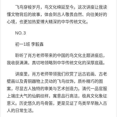
飞鸟穿梭岁月，鸟文化绵延至今。这次讲座让我读
懂文物背后的故事，体会到古人敬畏自然、向往美好的
心境，也更加热爱博大精深的中华传统文化。
NO.３
初一1班 李毅鑫
聆听了肖方老师带来的中国的鸟文化主题讲座后，
我收获满满，真切地领略到中华传统文化的深厚底蕴。
讲座里，肖方老师带领我们欣赏了远古岩画、古老
壁画以及青铜器物上灵动的飞鸟纹饰，质朴精巧的图
案，尽显古人独特的审美与艺术创造力。清代一品官服
上端庄大气的仙鹤纹样，寓意品行高洁，极具文化象征
意义。历史悠久的鸟骨笛，更是见证了鸟类早早融入古
人的日常生活。