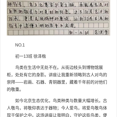
NO.1
初一13班 徐泽楷
鸟类在生活中无处不在。从街边枝头到博物馆展
柜，处处有它的身影。讲座让我重新领略到古人对鸟的
崇拜——岩画、石器、青铜器里，藏着千年前的对他们
的敬重。
如今北京生态优化，鸟类种类与数量大幅增长。古
人敬鸟，将敬仰表达于器物；今人爱鸟，将爱鸟敬鸟体
现于保护之中。这场讲座让我明白，守护这些鸟类，便