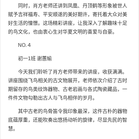
同时，肖方老师还讲到凤凰、丹顶鹤等形象被世人
赋予吉祥福寿、平安顺遂的美好期许，寄托着大众对美
好生活的憧憬。这场精彩讲座，让我深入了解趣味十足
的鸟文化，也由衷心生对华夏文明的喜爱与自豪。
NO.４
初一1班 谢蕙瑜
今天我们聆听了肖方老师带来的讲座，收获满满。
讲座围绕飞鸟相关的古文物展开，老师依次介绍了古时
期留存的鸟类纹饰器物、古老岩画与各式陶瓷藏品，一
件件文物勾勒出古人与飞鸟相伴的岁月。
其中古老的鸟骨笛令我印象最深，这件古朴的器物
底蕴厚重，还能吹奏出悠扬动听的旋律，尽显先民的智
慧。