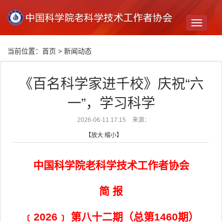
Toggle
navigati
当前位置：
首页
>
新闻动态
《百名科学家进千校》庆祝“六
一”，学习科学
2026-06-11 17:15
来源：
【
放大
缩小
】
中国科学院老科学技术工作者协会
简 报
﹝2026﹞ 第八十二期（总第1460期）