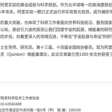
了阿里实验的建设成就与科学规划。作为北半球唯一的高海拔原
过多年攻关，阿里实验一期已正式运行并实现首光观测，成为捕捉宇
域的重大突破，也体现了科研工作者面向世界科技前沿、服务国
的认知，原初引力波的探测让我们回望宇宙的起源，暗能量的研
的步伐，向着更深入的领域迈进，不断在“宇宙起源与命运”的研
士生导师、研究员。第十三届、十四届全国政协委员。现为阿里
了精灵（Quintom）暗能量理论，此论文单篇引用1300 余次并
学院老科学技术工作者协会
0-62560488
北京市海淀区中关村南一街5号（甲） 邮 编：100190