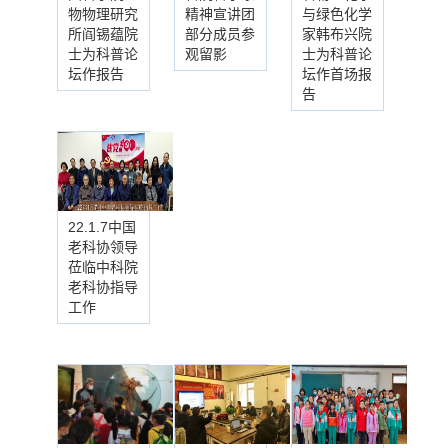
物物理研究
精神宣讲团
与绿色化学
所阎锡蕴院
部分成员参
家韩布兴院
士为科普论
观留影
士为科普论
坛作报告
坛作首场报
告
22.1.7中国
老科协领导
莅临中科院
老科协指导
工作