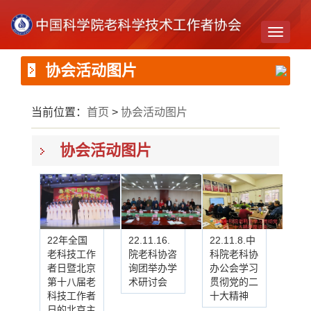
Toggle
navigati
协会活动图片
当前位置：
首页
>
协会活动图片
协会活动图片
22年全国
22.11.16.
22.11.8.中
老科技工作
院老科协咨
科院老科协
者日暨北京
询团举办学
办公会学习
第十八届老
术研讨会
贯彻党的二
科技工作者
十大精神
日的北京主