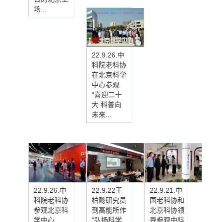
场...
22.9.26.中
科院老科协
在北京科学
中心参观
“喜迎二十
大 科普向
未来...
22.9.26.中
22.9.22王
22.9.21.中
科院老科协
柏懿研究员
国老科协和
参观北京科
到高能所作
北京科协领
学中心
“弘扬科学
导参观中科