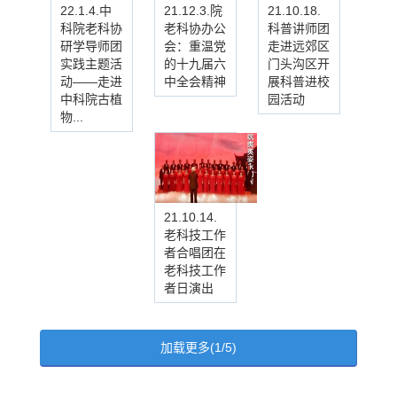
22.1.4.中
21.12.3.院
21.10.18.
科院老科协
老科协办公
科普讲师团
研学导师团
会：重温党
走进远郊区
实践主题活
的十九届六
门头沟区开
动——走进
中全会精神
展科普进校
中科院古植
园活动
物...
21.10.14.
老科技工作
者合唱团在
老科技工作
者日演出
加载更多(1/5)