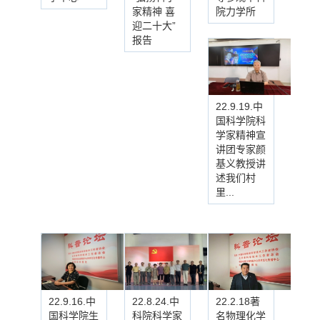
家精神 喜
院力学所
迎二十大”
报告
22.9.19.中
国科学院科
学家精神宣
讲团专家颜
基义教授讲
述我们村
里...
22.9.16.中
22.8.24.中
22.2.18著
国科学院生
科院科学家
名物理化学